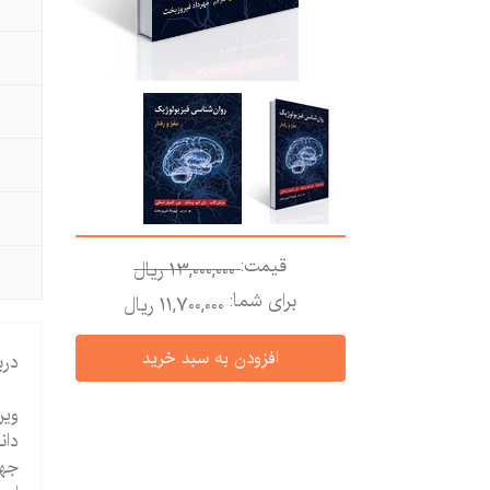
قیمت:
13,000,000 ريال
برای شما:
11,700,000 ريال
درب
ویر
دان
جهش