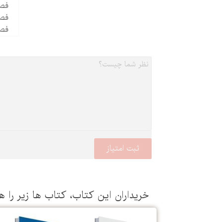
فصل 14 - چگونه یاد می
فصل 15 - مغز چ
فصل
خریداران این كتاب، كتاب ها زیر را ه