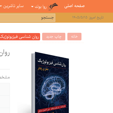
صفحه اصلی
سایر ناشرین
روا بوك
تاریخ امروز: 1405/5/15
روان شناسی فیزیولوژیک 
خانه
چاپ جدید
روان
مشخص