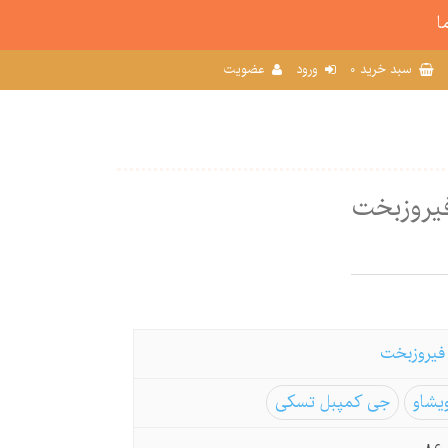
ا
0
سبد خرید
ورود
عضویت
فیروزبخت
 فیروزبخت
یشاو
جی کمپبل تسکی