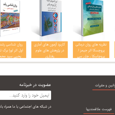
نظریه های روان درمانی
كاربرد آزمون های آماری
روان شناسی رشد 
پروچسکا اثر جیمز ا.
در پژوهش های علوم
اول اثر لورا برک 
پروچاسکا ، جان سی
رفتاری
یحیی سید محم
نورکراس ترجمه یحیی
سید محمدی
عضویت در خبرنامه
انین و مقررات
در شبكه های اجتماعی با ما همراه با
فهرست علاقمندیها