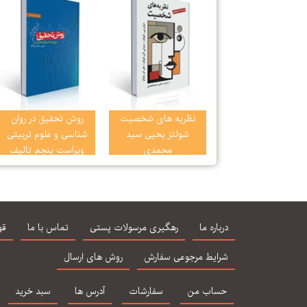
نظریه های شخصیت
روش تحقیق در روان
شولتز یحیی سید
شناسی و علوم تربیتی
محمدی
ویراست پنجم تالیف
دکتر علی دلاور
درباره ما
رهگیری مرسولات پستی
تماس با ما
قو
شرایط مرجوعی سفارش
روش های ارسال
حساب من
سفارشات
آدرس ها
سبد خرید