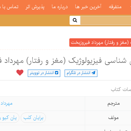
متفرقه
آخرین خبر ها
درباره ما
پذیرش اثر
تماس با م
(مغز و رفتار) مهرداد فیروزبخت
 شناسی فیزیولوژیک (مغز و رفتار) مهرداد 
انتشار در تلگرام
انتشار در توویتر
ات كتاب
مترجم
مهرداد
مولف
برایان کلب
یان کیو و