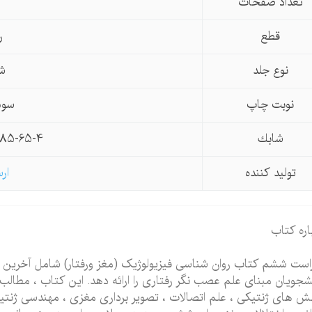
تعداد صفحات
قطع
ر
نوع جلد
ش
نوبت چاپ
سوم 4
شابك
385-65-4
تولید كننده
ار
اره کتاب
است ششم کتاب روان شناسی فیزیولوژیک (مغز ورفتار) شامل آخرین پ
شجویان مبنای علم عصب نگر رفتاری را ارائه دهد. این کتاب ، مطالب 
 های ژنتیکی ، علم اتصالات ، تصویر برداری مغزی ، مهندسی ژنتیک 