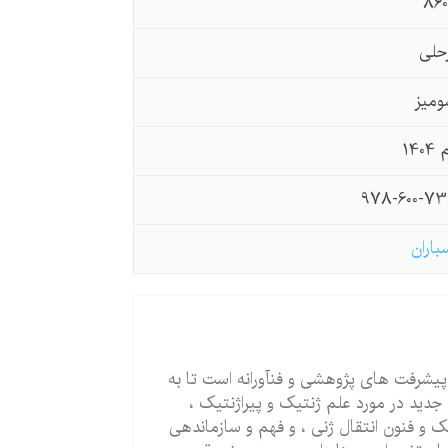
860
حلی
ومیز
140
978-600-7
سباران
یشرفت های پژوهشی و فنآورانه است تا به
جدید در مورد علم ژنتیک و پیراژنتیک ،
و فنون انتقال ژنی ، و فهم و سازماندهی