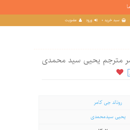
ا
0
سبد خرید
ورود
عضویت
امر مترجم یحیی سید محمدی
رونالد جی كامر
یحیی سیدمحمدی