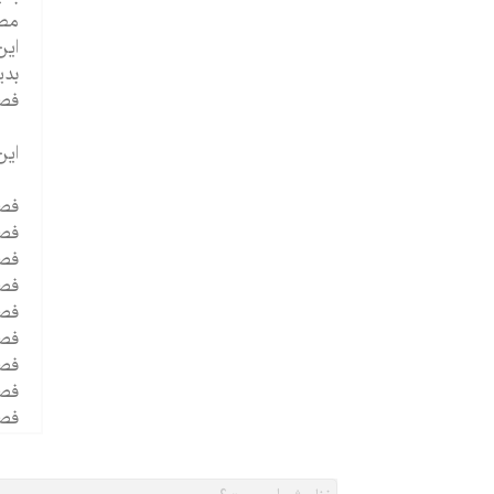
مطا
بدی
فصول 
این ک
فصل 1 - آسیب شناس
فصل 2 - پژوهش د
فصل 3 - مد
فصل 4 - ارزیابی با
فصل 5 - اضطراب ، وسواس ف
فصل 6 -اختلال
فصل 7 - اختلالات
فصل 8 - درمان هایی برای
فصل 9 -