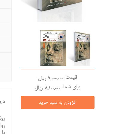
قیمت:
9,000,000 ريال
برای شما:
8,100,000 ريال
درب
رون
روا
با 