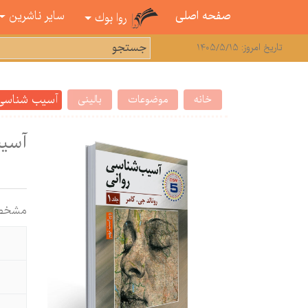
صفحه اصلی
سایر ناشرین
روا بوك
تاریخ امروز: 1405/5/15
آسیب شناسی ر
خانه
موضوعات
بالینی
آسیب
مشخص