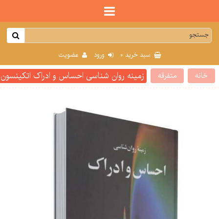
0
سبد خرید
ورود
عضویت
زمینه روان شناسی احساس و ادراک اتکینسون
خانه
متفرقه