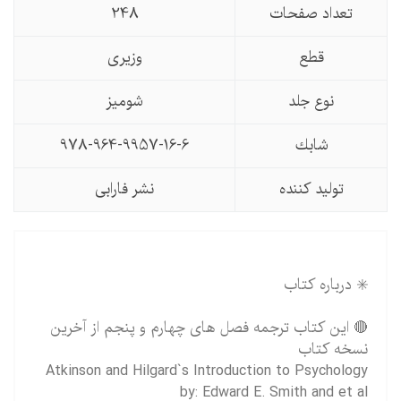
تعداد صفحات
248
قطع
وزیری
نوع جلد
شومیز
شابك
978-964-9957-16-6
تولید کننده
نشر فارابی
✳️ درباره کتاب
🔴 این کتاب ترجمه فصل های چهارم و پنجم از آخرین
نسخه کتاب
Atkinson and Hilgard`s Introduction to Psychology
by: Edward E. Smith and et al