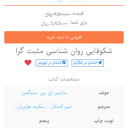
قیمت:
6,500,000 ريال
برای شما:
5,850,000 ريال
شكوفایی روان شناسی مثبت گرا
انتشار در تلگرام
انتشار در توویتر
مشخصات كتاب
مولف
مارتین ای. پی. سلیگمن
مترجم
امیر کامکار
سکینه هژبریان
نوبت چاپ
پنجم