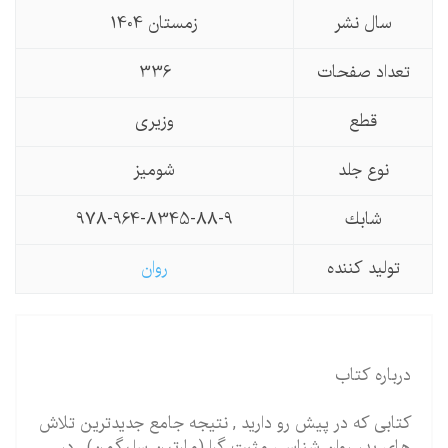
سال نشر
زمستان 1404
تعداد صفحات
336
قطع
وزیری
نوع جلد
شومیز
شابك
978-964-8345-88-9
تولید كننده
روان
درباره کتاب
کتابی که در پیش رو دارید , نتیجه جامع جدیدترین تلاش
های پدر روان شناسی مثبت گرا (مارتین سلیگمن) , در