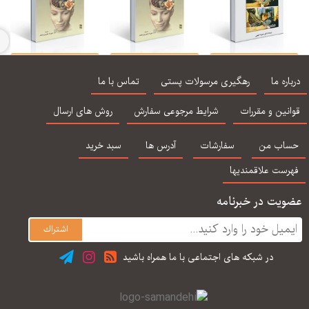
روان شناسی رشد 1 و
زمینه روان شناسی
زمینه روان شناسی
ن
 ( گنجی - ساوالان)
سانتراک جلد اول
سانتراک جلد دوم
مشاو
اره ما
رهگیری مرسولات پستی
تماس با ما
ترجمه مهرداد
ترجمه مهرداد
جر
فیروزبخت
فیروزبخت
نین و مقررات
شرایط مرجوعی سفارش
روش های ارسال
اب من
سفارشات
آدرس ها
سبد خرید
رست علاقمندیها
یت در خبرنامه
در شبكه های اجتماعی با ما همراه باشید