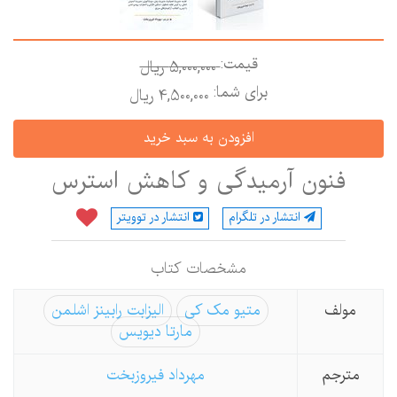
قیمت:
5,000,000 ريال
برای شما:
4,500,000 ريال
فنون آرمیدگی و کاهش استرس
انتشار در تلگرام
انتشار در توویتر
مشخصات كتاب
مولف
متیو مک کی
الیزابت رابینز اشلمن
مارتا دیویس
مترجم
مهرداد فیروزبخت