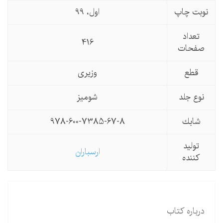
نوبت چاپ
اول، 99
تعداد
416
صفحات
قطع
وزیری
نوع جلد
شومیز
شابك
978-600-7385-67-8
تولید
ارسباران
كننده
درباره
کتاب