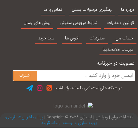
راهنمای جامع
درمان هیجان مدار در
راهنمای جامع
كتا
رفتارهای خودکشی
اضطراب فراگیر اثر
هیپنوتیزم
اره ما
رهگیری مرسولات پستی
تماس با ما
کار با افراد در معرض
لزلی گرینبرگ
خطر و خانواده
نین و مقررات
شرایط مرجوعی سفارش
روش های ارسال
هایشان)
اب من
سفارشات
آدرس ها
سبد خرید
رست علاقمندیها
یت در خبرنامه
در شبكه های اجتماعی با ما همراه باشید
ارات روان | ویرایش | ارسباران 2026 © Copyright |
پرتال ناشرین5، طراحی،
بهینه سازی و توسعه: ارتباط قرینه