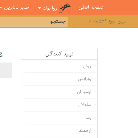
صفحه اصلی
سایر ناشرین
روا بوك
تاریخ امروز: 1405/5/16
ق
تولید كنندگان
روان
ویرایش
ارسباران
ساوالان
رسا
ارجمند