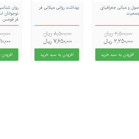
صول و مبانی جغرافیای
بهداشت روانی میلانی فر
روان شناسی
معیت
نوجوانان اس
فر قومس
2,500,000 ريال
8,500,000 ريال
9,900,000
2,250,000 ريال
7,650,000 ريال
8,910,000