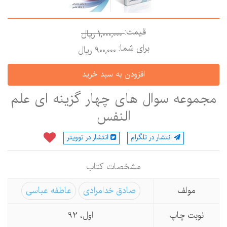
قیمت:
1,000,000 ريال
برای شما:
900,000 ريال
جموعه سوال های چهار گزینه ای علم
النفس
انتشار در تلگرام
انتشار در توویتر
مشخصات كتاب
مولف
صادق خدامرادی
عاطفه عباسی
نوبت چاپ
اول، 92