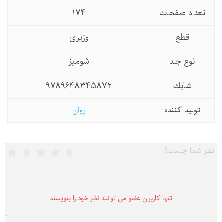
تعداد صفحات
174
قطع
وزیری
نوع جلد
شومیز
شابك
9789648345872
تولید كننده
روان
تنها كاربران عضو می توانند نظر خود را بنویسند