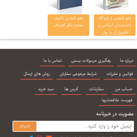
م النفس از دیدگاه
علم النفس تالیف
نشمندان اسلامی و
محمد باقر کجباف
تطبیق آن با روان
شناسی جدید بنی
جمالی
اره ما
رهگیری مرسولات پستی
تماس با ما
نین و مقررات
شرایط مرجوعی سفارش
روش های ارسال
اب من
سفارشات
آدرس ها
سبد خرید
رست علاقمندیها
یت در خبرنامه