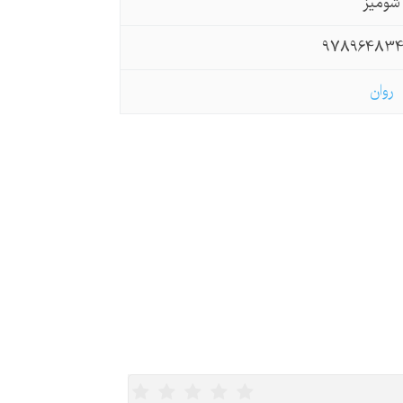
شومیز
97896483
روان