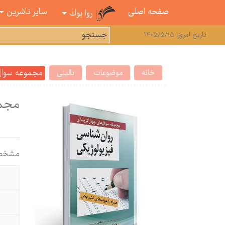
صفحه اصلی
سایر ناشرین
روا بوك
تاریخ امروز: 1405/5/15
مجموعه سوال 
خانه
موضوعات
بالینی
مجمو
مشخص