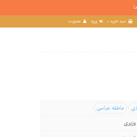
ا
0
سبد خرید
ورود
عضویت
دی
عاطفه عباسی
وزیری