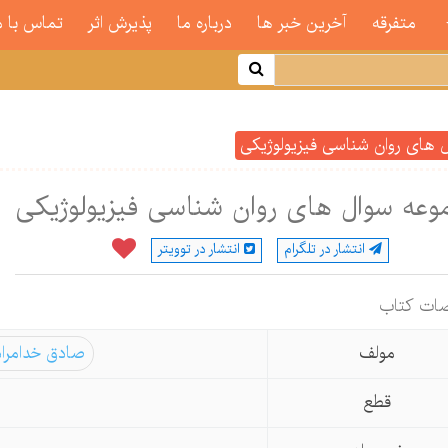
متفرقه
آخرین خبر ها
درباره ما
پذیرش اثر
تماس با م
های روان شناسی فیزیولوژیكی
عه سوال های روان شناسی فیزیولوژیكی
انتشار در تلگرام
انتشار در توویتر
ات كتاب
مولف
صادق خدامرا
قطع