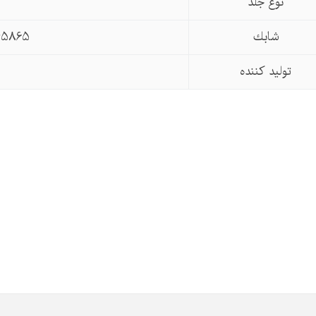
نوع جلد
شابك
45865
تولید كننده