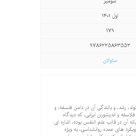
شومیز
اول 1401
179
9786225863552
ساوالان
د، رشد، و بالندگی آن در دامن فلسفه، و
لاسفه و اندیشوران ایرانی، که دیدگاه
نه آن در قالب علم النفس بوده، اشاره ای
ویکرد های عمده روانشناسی، به ویژه