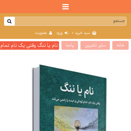
0
سبد خرید
ورود
عضویت
نام یا ننگ وقتی یک نام تمام 
خانه
سایر ناشرین
پادما