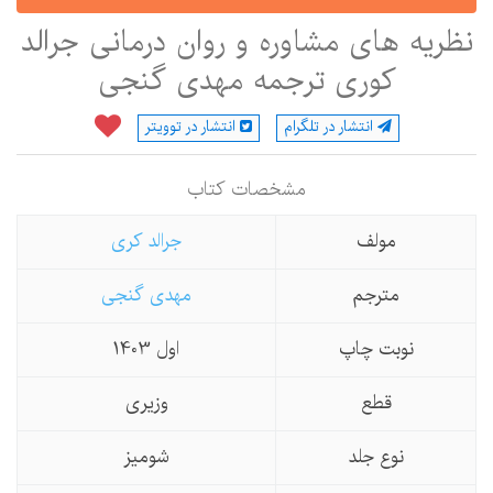
ظریه های مشاوره و روان درمانی جرالد
کوری ترجمه مهدی گنجی
انتشار در تلگرام
انتشار در توویتر
مشخصات كتاب
مولف
جرالد کری
مترجم
مهدی گنجی
نوبت چاپ
اول 1403
قطع
وزیری
نوع جلد
شومیز