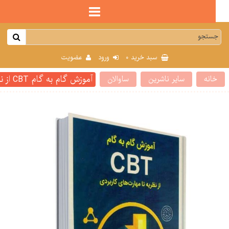
0
سبد خرید
ورود
عضویت
آموزش گام به گام CBT از نظریه تا مهارت های کاربردی مهدی گنجی
انه
سایر ناشرین
ساوالان