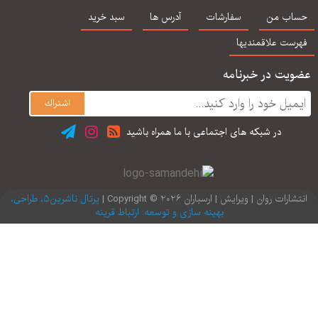
اب من
سفارشات
آدرس ها
سبد خرید
رست علاقمندیها
یت در خبرنامه
در شبكه های اجتماعی با ما همراه باشید
ارات روان | ویرایش | ارسباران 2026 © Copyright |
پرتال ناشرین5، طراحی،
بهینه سازی و توسعه: ارتباط قرینه