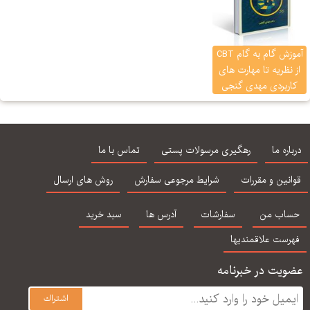
آموزش گام به گام CBT
نظریه تا مهارت های
ربردی مهدی گنجی
اره ما
رهگیری مرسولات پستی
تماس با ما
نین و مقررات
شرایط مرجوعی سفارش
روش های ارسال
اب من
سفارشات
آدرس ها
سبد خرید
رست علاقمندیها
یت در خبرنامه