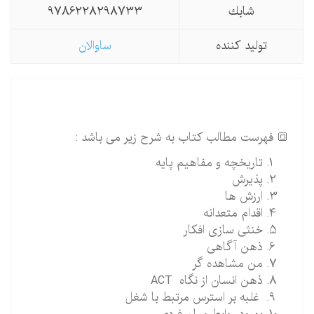
شابك
9786228298733
تولید كننده
ساوالان
🔳 فهرست مطالب کتاب به شرح زیر می باشد :
تاریخچه و مفاهیم پایه
پذیرش
ارزش ها
اقدام متعدانه
خنثی سازی افکار
ذهن آگاهی
من مشاهده گر
ذهن انسان از نگاه ACT
غلبه بر استرس مرتبط با شغل