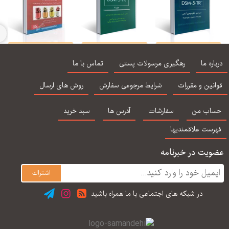
راهنمای تشخیصی و
خلاصه روان پزشکی
هندبوک داروهای
ماری اختلالات روانی
کاپلان و سادوک جلد
روان‌پزشکی: کاپلان و
اره ما
رهگیری مرسولات پستی
تماس با ما
DSM-5-TR , مهدی
2 - براساس تی آر
سادوک براساس DSM-
نورو
گنجی
DSM-5 - گنجی
5
و ت
نین و مقررات
شرایط مرجوعی سفارش
روش های ارسال
اب من
سفارشات
آدرس ها
سبد خرید
رست علاقمندیها
یت در خبرنامه
در شبكه های اجتماعی با ما همراه باشید