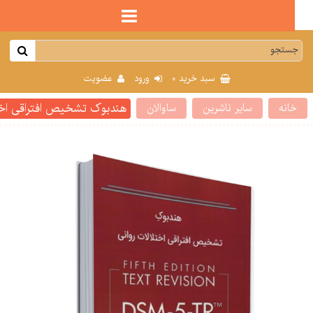
0
سبد خرید
ورود
عضویت
هندبوک تشخیص افتراقی اختلالات روان
انه
سایر ناشرین
ساوالان