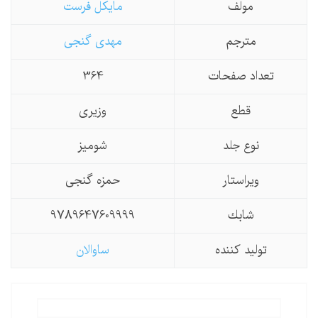
مولف
مایکل فرست
مترجم
مهدی گنجی
تعداد صفحات
364
قطع
وزیری
نوع جلد
شومیز
ویراستار
حمزه گنجی
شابك
9789647609999
تولید كننده
ساوالان