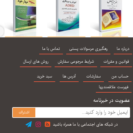
هنر تدریس
آموزش و مربیگری
مهار خود
جد
ADHD
اره ما
رهگیری مرسولات پستی
تماس با ما
نین و مقررات
شرایط مرجوعی سفارش
روش های ارسال
اب من
سفارشات
آدرس ها
سبد خرید
رست علاقمندیها
یت در خبرنامه
در شبكه های اجتماعی با ما همراه باشید