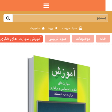
0
سبد خرید
ورود
عضویت
آموزش مهارت های فكری، احس
انه
موضوعات
علوم تربیتی