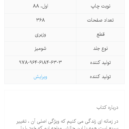
نوبت چاپ
اول، 88
تعداد صفحات
368
قطع
وزیری
نوع جلد
شومیز
تولید کننده
978-964-6184-63-3
تولید كننده
ویرایش
درباره کتاب
در زمانه ای زندگی می کنیم که ویژگی اصلی آن ، تغییر
سریع است همه با این چالش مواجه ایم که خود را با