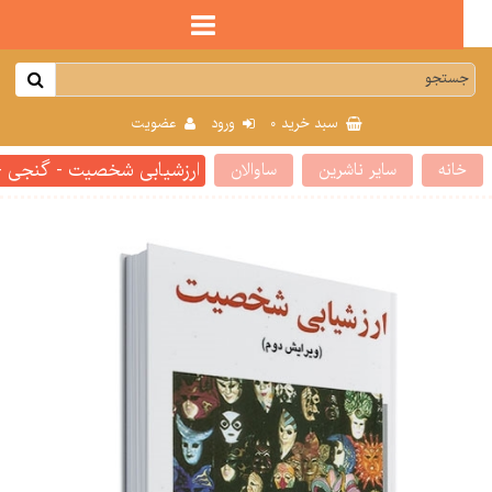
0
سبد خرید
ورود
عضویت
ارزشیابی شخصیت - گنجی - ویر
انه
سایر ناشرین
ساوالان