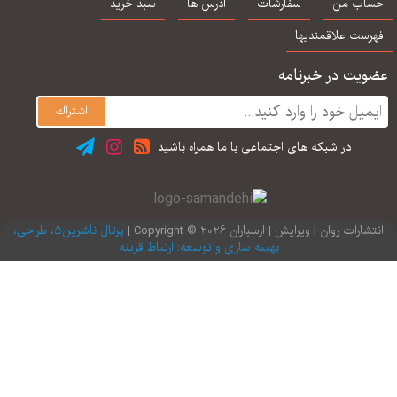
اب من
سفارشات
آدرس ها
سبد خرید
رست علاقمندیها
یت در خبرنامه
در شبكه های اجتماعی با ما همراه باشید
ارات روان | ویرایش | ارسباران 2026 © Copyright |
پرتال ناشرین5، طراحی،
بهینه سازی و توسعه: ارتباط قرینه