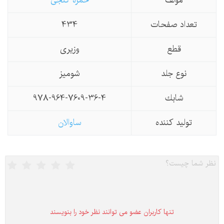
مولف
حمزه گنجی
تعداد صفحات
434
قطع
وزیری
نوع جلد
شومیز
شابك
978-964-7609-36-4
تولید كننده
ساوالان
تنها كاربران عضو می توانند نظر خود را بنویسند