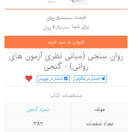
قیمت:
5,000,000 ريال
برای شما:
4,500,000 ريال
روان سنجی (مبانی نظری آزمون های
روانی) - گنجی
انتشار در تلگرام
انتشار در توویتر
مشخصات كتاب
مولف
حمزه گنجی
تعداد صفحات
382