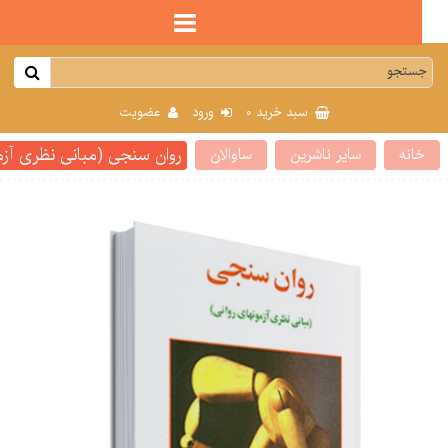
0
سبد خرید
ورود
عضویت
روان سنجی (مبانی نظری آزمون 
انه
سایر ناشرین
ساوالان