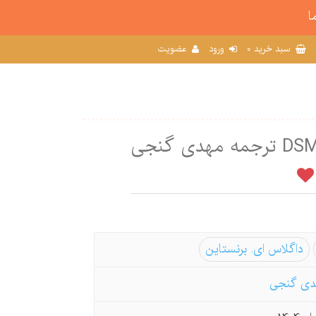
ا
0
سبد خرید
ورود
عضویت
داگلاس ای. برنستاین
دی گنجی