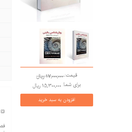
قیمت:
17,000,000 ريال
برای شما:
15,300,000 ريال
🔳 
فصل