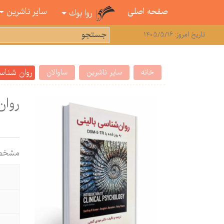
صفحه اصلی
سایر ناشرین
روا بوك
تاریخ امروز: 1405/5/16
روان شناسی بالین
خانه
سایر ناشرین
ساوالان
روان ش
مشخص