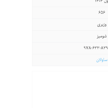
ل 1404
656
وزیری
شومیز
978-622-829
ساوالان