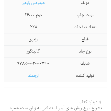
مولف
حیدرعلی زارعی
نوبت چاپ
دوم ، 1400
تعداد صفحات
528
قطع
وزیری
نوع جلد
گالینگور
شابك
978-600-200-679-0
تولید كننده
ارجمند
✳️ درباره کتاب
تشریح انواع روش های آمار استنباطی به زبان ساده همراه