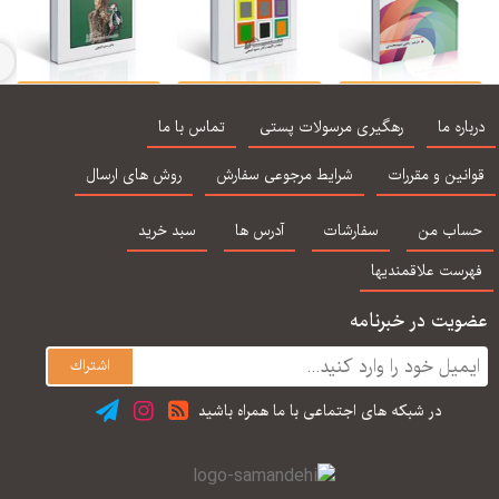
نظریه و كاربست
راهنمای عملی روان
روانشناسی تفاوت
راهن
شاوره و روان درمانی -
شناسی تجربی -
های فردی - گنجی
ب
اره ما
رهگیری مرسولات پستی
تماس با ما
جرالد كری ، سید
ساوالان - گنجی
بالی
محمدی
نین و مقررات
شرایط مرجوعی سفارش
روش های ارسال
اب من
سفارشات
آدرس ها
سبد خرید
رست علاقمندیها
یت در خبرنامه
در شبكه های اجتماعی با ما همراه باشید