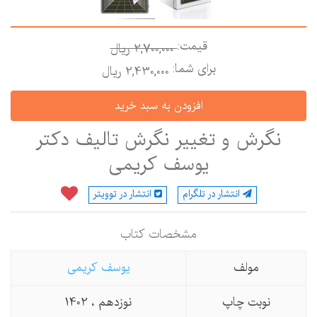
قیمت:
2,700,000 ريال
برای شما:
2,430,000 ريال
نگرش و تغییر نگرش تالیف دکتر
یوسف کریمی
انتشار در تلگرام
انتشار در توویتر
مشخصات كتاب
مولف
یوسف كریمی
نوبت چاپ
نوزدهم ، 1402