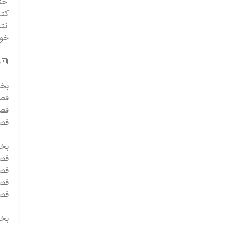
اخت
کتا
انت
خوا
🔳ف
بخش
فصل1. سنجش بالینی
فصل2. سنجش بالینی
فصل 3. روان شناس
بخ
فصل4. مشکلات 
فصل5. مشکلات 
فصل6. مشکلات 
فصل7. اوای
بخش