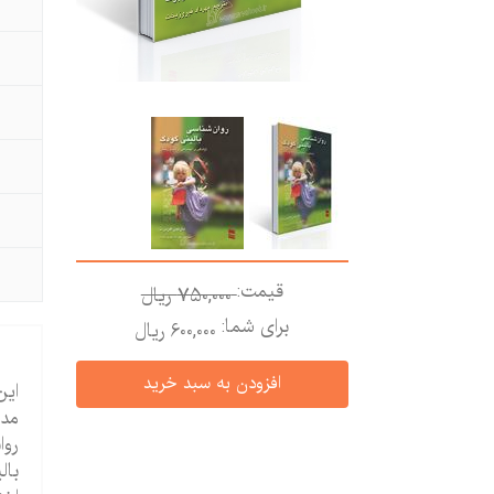
قیمت:
750,000 ريال
برای شما:
600,000 ريال
این
مدد
روا
بال