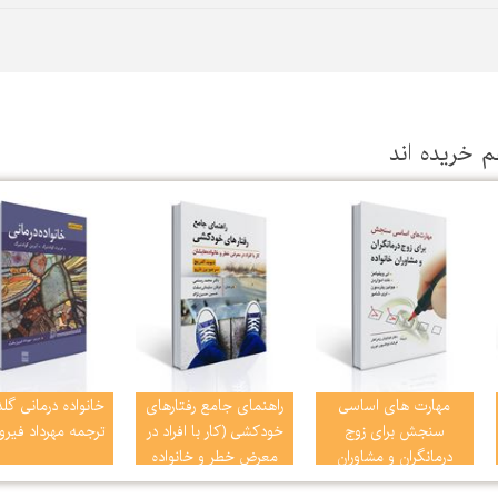
م خریده اند
مهارت های اساسی
راهنمای جامع رفتارهای
خانواده درمانی گل
سنجش برای زوج
خودکشی (کار با افراد در
ترجمه مهرداد فیر
درمانگران و مشاوران
معرض خطر و خانواده
خانواده اثر پترسون و
هایشان)