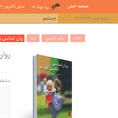
صفحه اصلی
سایر ناشرین
روا بوك
تاریخ امروز: 1405/5/18
روان شناسی با
خانه
سایر ناشرین
رسا
روان
مشخص