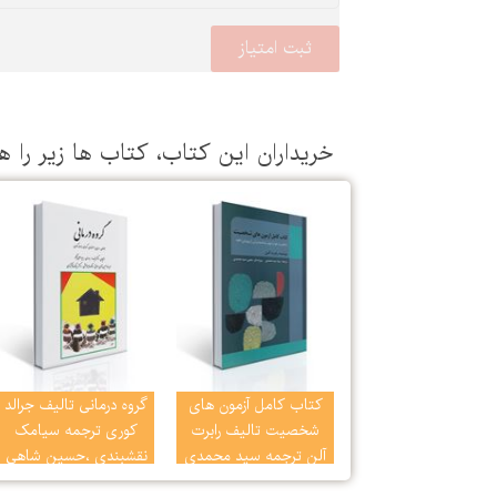
خریداران این كتاب، كتاب ها زیر را ه
کتاب کامل آزمون های
گروه درمانی تالیف جرالد
شخصیت تالیف رابرت
کوری ترجمه سیامک
آلن ترجمه سید محمدی
نقشبندی ،حسین شاهی
و همکاران