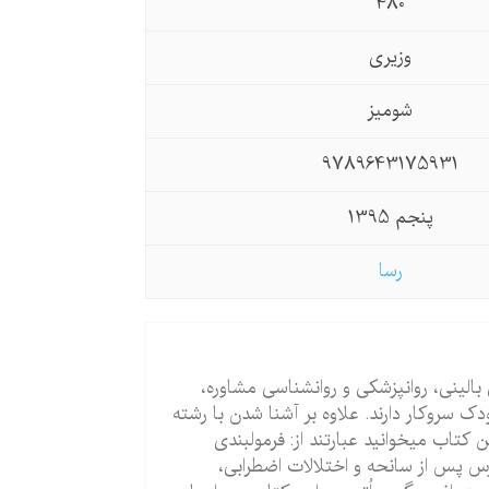
480
وزیری
شومیز
9789643175931
پنجم 1395
رسا
الینی، روانپزشکی و روان‏شناسی مشاوره،
ک سروکار دارند. علاوه بر آشنا شدن با رشته
تاب می‏خوانید عبارتند از: فرمول‏بندی
س پس از سانحه و اختلالات اضطرابی،