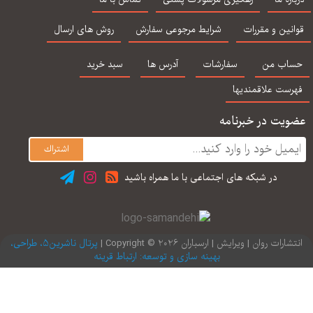
ترجمه محمد آرش
لزلی گرینبرگ
لزلی گرینبرگ
گ
رمضانی
محم
نین و مقررات
شرایط مرجوعی سفارش
روش های ارسال
اب من
سفارشات
آدرس ها
سبد خرید
رست علاقمندیها
یت در خبرنامه
در شبكه های اجتماعی با ما همراه باشید
ارات روان | ویرایش | ارسباران 2026 © Copyright |
پرتال ناشرین5، طراحی،
بهینه سازی و توسعه: ارتباط قرینه