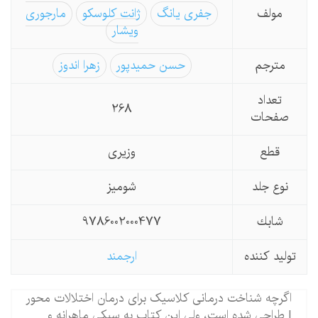
مولف
جفری یانگ
ژانت کلوسکو
مارجوری
ویشار
مترجم
حسن حمیدپور
زهرا اندوز
تعداد
268
صفحات
قطع
وزیری
نوع جلد
شومیز
شابك
9786002000477
تولید كننده
ارجمند
اگرچه شناخت‏ درمانی کلاسیک برای درمان اختلالات محور
I طراحی شده‏ است، ولی این کتاب به سبکی ماهرانه و