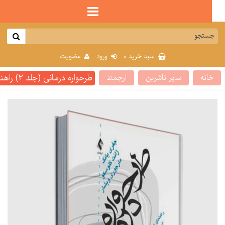
0
سبد خرید
ورود
عضویت
طرحواره درمانی (جلد 2) راهنمای کاربردی برای متخصصین بالینی
انه
سایر ناشرین
ارجمند