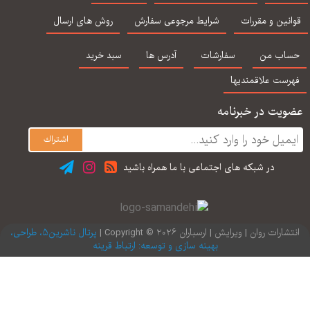
متخصصین بالینی
و ژانت کلوسکو
آر - جلد اول - گنجی -
5 
ساوالان
نین و مقررات
شرایط مرجوعی سفارش
روش های ارسال
اب من
سفارشات
آدرس ها
سبد خرید
رست علاقمندیها
یت در خبرنامه
در شبكه های اجتماعی با ما همراه باشید
ارات روان | ویرایش | ارسباران 2026 © Copyright |
پرتال ناشرین5، طراحی،
بهینه سازی و توسعه: ارتباط قرینه