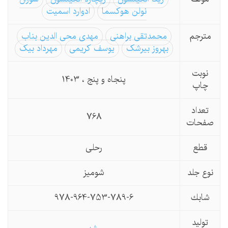
نولن هوکسما
ادوارد اسمیت
مترجم
محمدتقی براهنی
مهدی محی الدین بناب
بهروز بیرشک
یوسف كریمی
مهرداد بیک
نوبت
پنجاه و پنج ، 1403
چاپ
تعداد
768
صفحات
قطع
رحلی
نوع جلد
شومیز
شابك
978-964-753-789-6
تولید