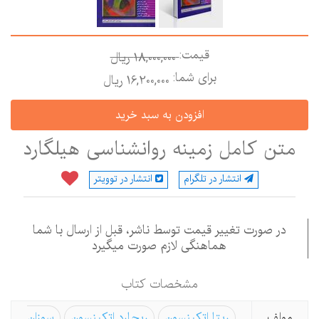
قیمت:
18,000,000 ريال
برای شما:
16,200,000 ريال
متن کامل زمینه روانشناسی هیلگارد
انتشار در تلگرام
انتشار در توویتر
در صورت تغییر قیمت توسط ناشر، قبل از ارسال با شما
هماهنگی لازم صورت میگیرد
مشخصات كتاب
مولف
ریتا اتکینسون
ریچارد اتکینسون
سوزان