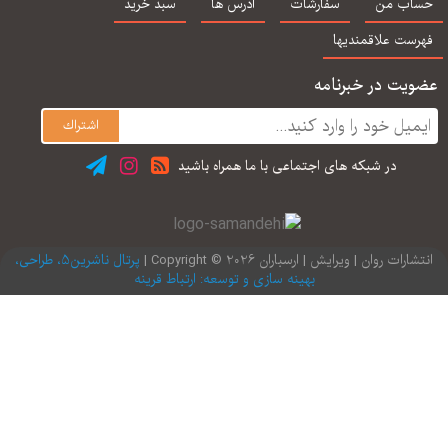
اب من
سفارشات
آدرس ها
سبد خرید
رست علاقمندیها
یت در خبرنامه
در شبكه های اجتماعی با ما همراه باشید
ارات روان | ویرایش | ارسباران 2026 © Copyright |
پرتال ناشرین5، طراحی،
بهینه سازی و توسعه: ارتباط قرینه