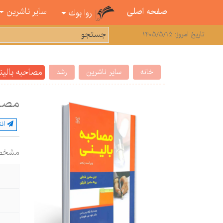
صفحه اصلی
سایر ناشرین
روا بوك
تاریخ امروز: 1405/5/15
مصاحبه بالین
خانه
سایر ناشرین
رشد
مصاح
ان
مشخص