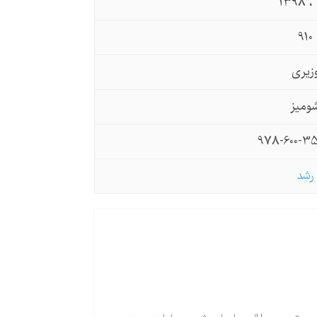
1398
910
زیری
ومیز
978-600-35
رشد