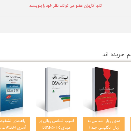
تنها كاربران عضو می توانند نظر خود را بنویسند
م خریده اند
متون روان شناسی به
آسیب شناسی روانی بر
راهنمای تشخیص
زبان انگلیسی جلد 1
مبنای DSM-5-TR
آماری اختلالات ر