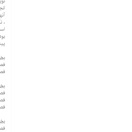
انج
آنه
، ن
است
بود
پیش
بخش
فصل
فصل
بخش
فصل
فصل
فصل
بخ
فصل