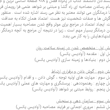
نویسندگان دانشمند کتاب در پانزده فصل و
ام رساندن مصاحبه ای راه گشا و مبتنی بر شواهد علمی فرا رویمان قر
ا درمانگران می توانند معتبر به نظر می رسند اشاره شده است . منظور 
گرش ها و صفات شخصیت نیز هست. اعتماد همان اتکاء به صداقت ، 
. ایجاد اعتماد در مراجع برای موثر واقع شدن مصاحبه بسیار اهمیت دا
ن درمانگر بسیار مهم است ، زیرا در نتیجه آن مراجع به آنچه درمانگر 
نهادهایش را به کار می بندد.
 اول : متخصص شدن در زمینه سلامت روان
 اول : مقدمه (آوادیس یانس)
 دوم : بنیادها و زمینه سازی (آوادیس یانس)
 دوم : گوش دادن و برقراری ارتباط
 سوم : مهارت های اولیه توجه ، گوش دادن ، و اقدام (آوادیس یانس
 چهارم : رهنموددهی : پرسشگری و مهارت های عملی (آوادیس یان
 پنجم : روابط مبتنی بر شواهد (آوادیس یانس)
ش سوم : سازمان دهی و سنجش
 ششم : مروری اجمالی بر فرایند مصاحبه (آوادیس یانس)