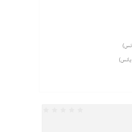
انس)
یانس)