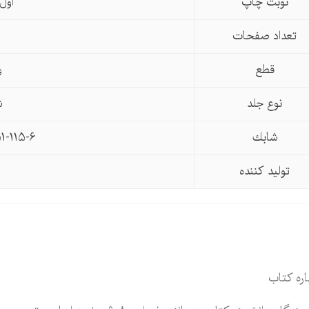
نوبت چاپ
اول ، 
تعداد صفحات
قطع
و
نوع جلد
ش
شابك
1-115-6
تولید كننده
اره کتاب