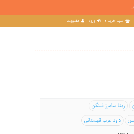
ا
0
سبد خرید
ورود
عضویت
ریتا سامرز فلنگن
نس
داود عرب قهستانی