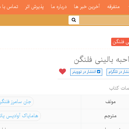
متفرقه
آخرین خبر ها
درباره ما
پذیرش اثر
تماس با م
ی فلنگن
به بالینی فلنگن
تشار در تلگرام
انتشار در توویتر
ات كتاب
مولف
جان سامرز فلنگن
مترجم
هامایاک آوادیس یا