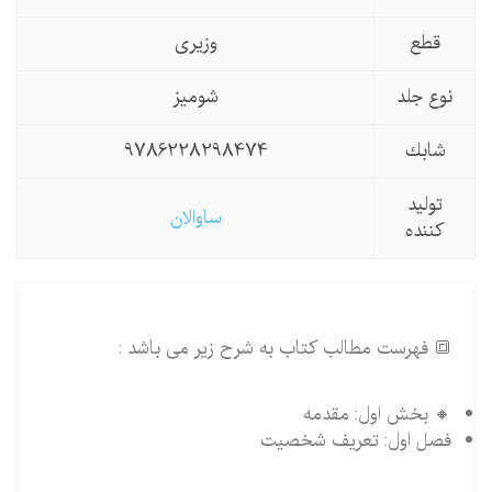
قطع
وزیری
نوع جلد
شومیز
شابك
9786228298474
تولید
ساوالان
كننده
🔳 فهرست مطالب کتاب به شرح زیر می باشد :
🔸 بخش اول: مقدمه
فصل اول: تعریف شخصیت