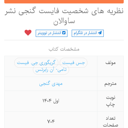
ظریه های شخصیت فایست گنجی نشر
ساوالان
انتشار در تلگرام
انتشار در توویتر
مشخصات كتاب
مولف
جس فیست
گریگوری جی. فیست
تامی- آن رابرتس
مترجم
مهدی گنجی
نوبت
اول 1404
چاپ
تعداد
704
صفحات