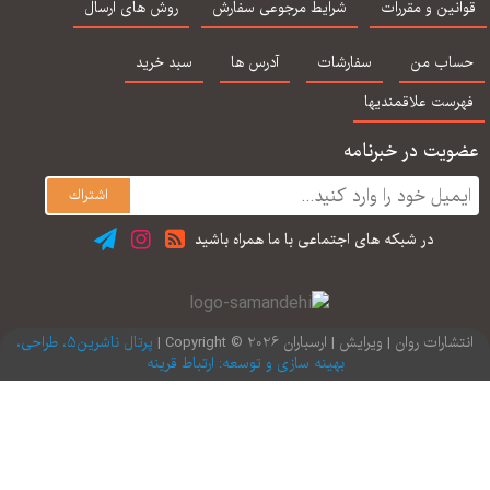
محمدی (متن کامل
هدایت الله ستوده
اساس DSM-5-TR
نین و مقررات
شرایط مرجوعی سفارش
روش های ارسال
جلد 1 و 2 ) ویراست
ساوالان
نهم
اب من
سفارشات
آدرس ها
سبد خرید
رست علاقمندیها
یت در خبرنامه
در شبكه های اجتماعی با ما همراه باشید
ارات روان | ویرایش | ارسباران 2026 © Copyright |
پرتال ناشرین5، طراحی،
بهینه سازی و توسعه: ارتباط قرینه