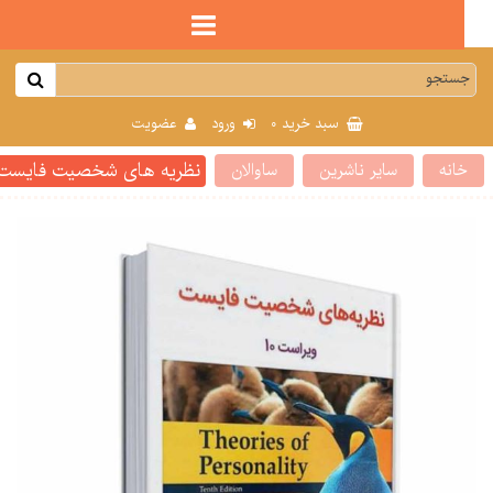
0
سبد خرید
ورود
عضویت
نظریه های شخصیت فایست گنجی
انه
سایر ناشرین
ساوالان