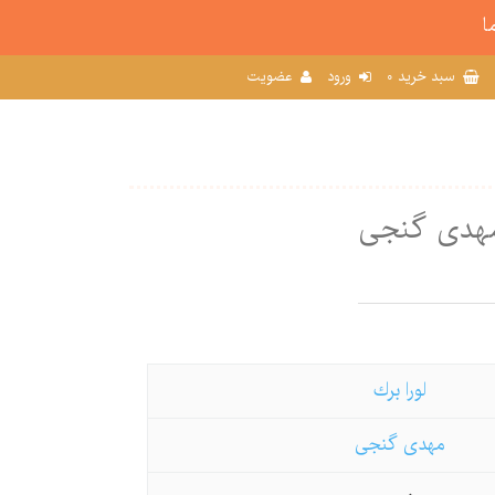
ا
0
سبد خرید
ورود
عضویت
 مهدی گنجی
لورا برك
مهدی گنجی