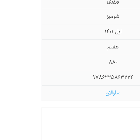
وزیری
شومیز
اول 1401
هفتم
880
9786225863224
ساوالان