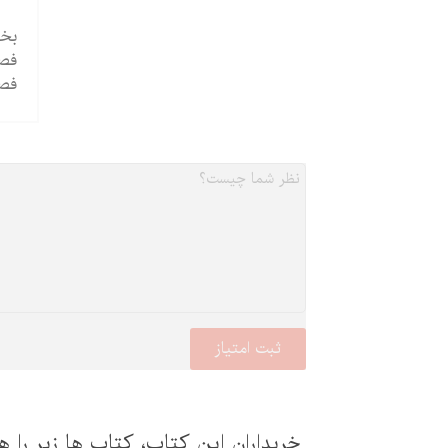
بخش 5: سنین دبست
فصل
فصل
خریداران این كتاب، كتاب ها زیر را ه