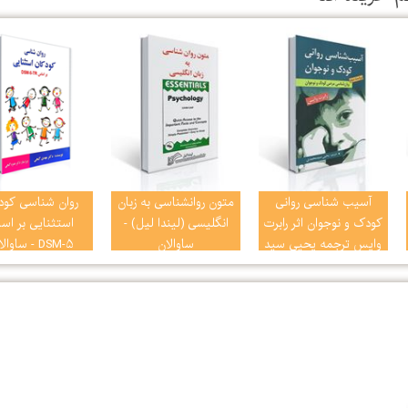
آسیب شناسی روانی
متون روانشناسی به زبان
روان شناسی کود
کودک و نوجوان اثر رابرت
انگلیسی (لیندا لیل) -
استثنایی بر اس
وایس ترجمه یحیی سید
ساوالان
DSM-5 - ساوا
محمدی
مهدی گنجی