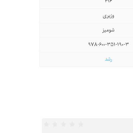
416
وزیری
شومیز
978-600-351-190-3
رشد