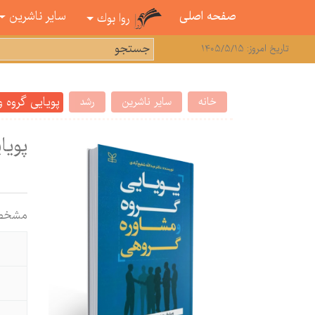
صفحه اصلی
سایر ناشرین
روا بوك
تاریخ امروز: 1405/5/15
پویایی گروه 
خانه
سایر ناشرین
رشد
پویا
مشخص