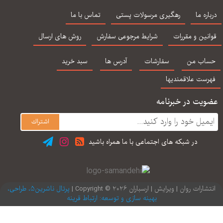
جدال بر سر تكلیف
اختلال های یادگیری
اختلال یادگیری
اخت
درسی
املا
خواندن تالیف دکتر
اثر
اره ما
رهگیری مرسولات پستی
تماس با ما
حمید علیزاده و
ترج
همکاران
نین و مقررات
شرایط مرجوعی سفارش
روش های ارسال
اب من
سفارشات
آدرس ها
سبد خرید
رست علاقمندیها
یت در خبرنامه
در شبكه های اجتماعی با ما همراه باشید
ارات روان | ویرایش | ارسباران 2026 © Copyright |
پرتال ناشرین5، طراحی،
بهینه سازی و توسعه: ارتباط قرینه