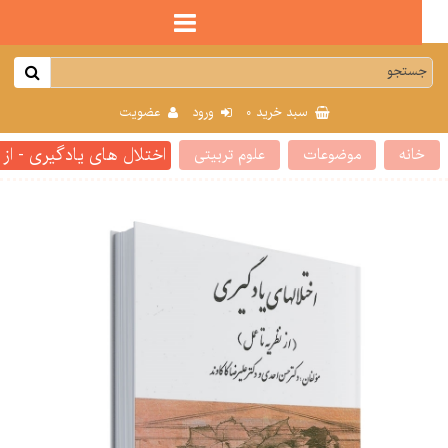
0
سبد خرید
ورود
عضویت
اختلال های یادگیری - از نظری
انه
موضوعات
علوم تربیتی