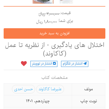
قیمت:
2,000,000 ريال
برای شما:
1,800,000 ريال
ختلال های یادگیری - از نظریه تا عمل
(كاكاوند)
انتشار در تلگرام
انتشار در توویتر
مشخصات كتاب
مولف
علیرضا کاکاوند
حسن احدی
نوبت چاپ
چهاردهم، 1401