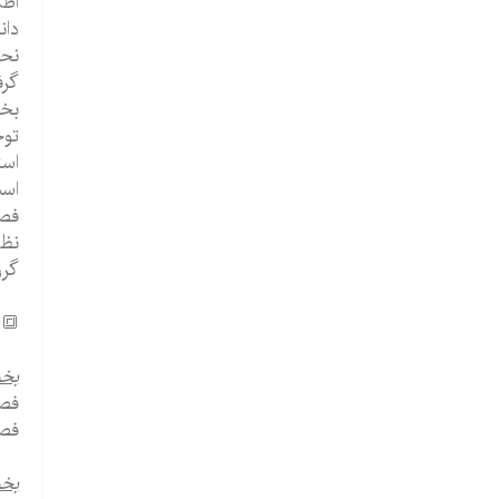
اطل
دان
نحو
گرف
توج
است
اس
فصل 13 روالهای سنجش عملکرد دانش آموز را از طری
نظا
گروهی
🔳 
بخش
فصل
فصل
بخش