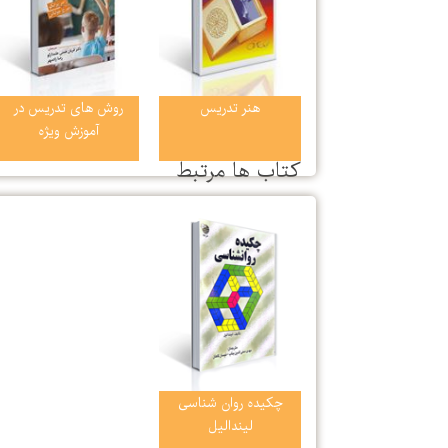
هنر تدریس
روش های تدریس در
آموزش ویژه
كتاب ها مرتبط
چکیده روان شناسی
لیندالیل