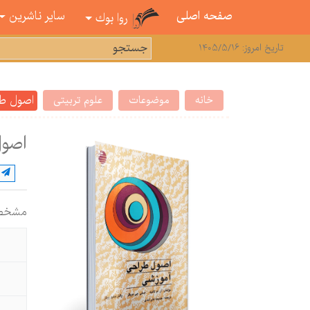
صفحه اصلی
سایر ناشرین
روا بوك
تاریخ امروز: 1405/5/16
اصول طر
خانه
موضوعات
علوم تربیتی
اصول
مشخص