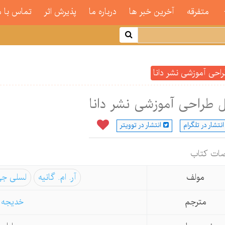
متفرقه
آخرین خبر ها
درباره ما
پذیرش اثر
تماس با م
احی آموزشی نشر دانا
 طراحی آموزشی نشر دانا
انتشار در تلگرام
انتشار در توویتر
ات كتاب
مولف
آر. ام. گانیه
لسلی جی.
مترجم
خدیجه ع