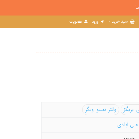
ا
0
سبد خرید
ورود
عضویت
 بریگز
والتر دبلیو. ویگر
لی آبادی