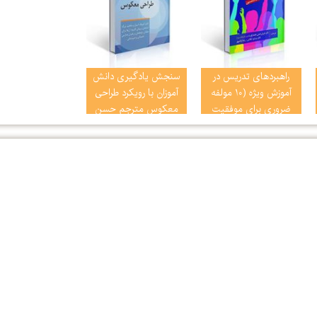
راهبردهای تدریس در
سنجش یادگیری دانش
آموزش ویژه (10 مولفه
آموزان با رویکرد طراحی
ضروری برای موفقیت
معکوس مترجم حسن
دانش آموزان با نیازهای
نادعلی پور
ویژه)