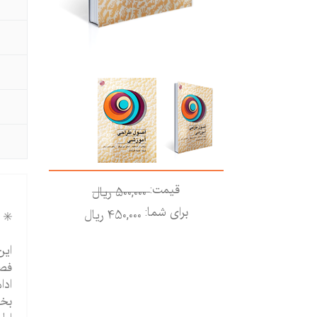
قیمت:
500,000 ريال
برای شما:
450,000 ريال
✳️ 
فصل
ادا
بخش