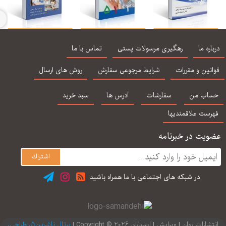
اختلالات رفتاری
اختلال یادگیری
اختلال یادگیری ویژه
مش
ودك و نوجوان (سیف
ریاضی
پرهون
ر
اره ما
رهگیری مرسولات پستی
تماس با ما
نراقی)
نین و مقررات
شرایط مرجوعی سفارش
روش های ارسال
اب من
سفارشات
آدرس ها
سبد خرید
رست علاقمندیها
یت در خبرنامه
در شبكه های اجتماعی با ما همراه باشید
ارات روان | ویرایش | ارسباران 2026 © Copyright |
پرتال ناشرین5، طراحی،