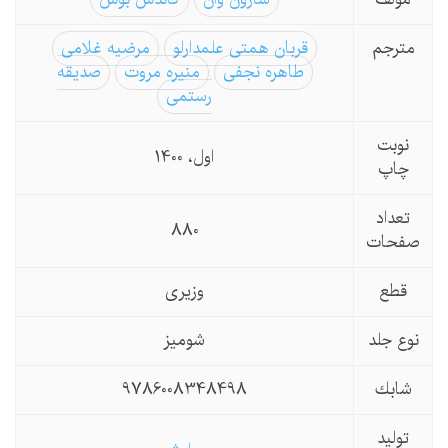
مترجم
قربان همتی علمدارلو
مرضیه غلامی
طاهره نجفی
منیره مروت
صدیقه
رستمی
نوبت
اول، 1400
چاپ
تعداد
880
صفحات
قطع
وزیری
نوع جلد
شومیز
شابك
9786008348498
تولید