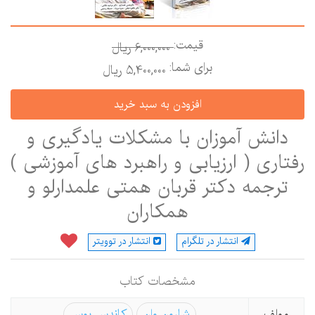
قیمت:
6,000,000 ريال
برای شما:
5,400,000 ريال
دانش آموزان با مشکلات یادگیری و
فتاری ( ارزیابی و راهبرد های آموزشی )
ترجمه دکتر قربان همتی علمدارلو و
همکاران
انتشار در تلگرام
انتشار در توویتر
مشخصات كتاب
مولف
شارون وان
کاندس بوس