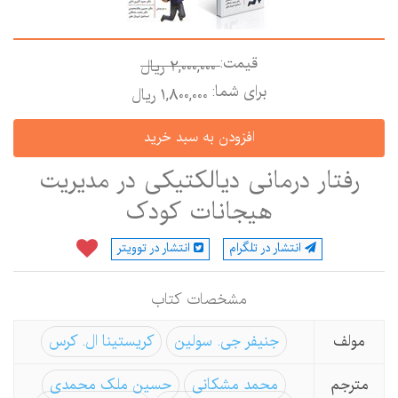
قیمت:
2,000,000 ريال
برای شما:
1,800,000 ريال
رفتار درمانی دیالکتیکی در مدیریت
هیجانات کودک
انتشار در تلگرام
انتشار در توویتر
مشخصات كتاب
مولف
جنیفر جی. سولین
کریستینا ال. کرس
مترجم
محمد مشکانی
حسین ملک محمدی