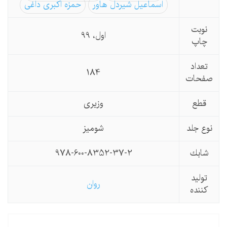
اسماعیل شیردل هاور
حمزه اکبری داغی
نوبت
اول، 99
چاپ
تعداد
184
صفحات
قطع
وزیری
نوع جلد
شومیز
شابك
978-600-8352-37-2
تولید
روان
كننده