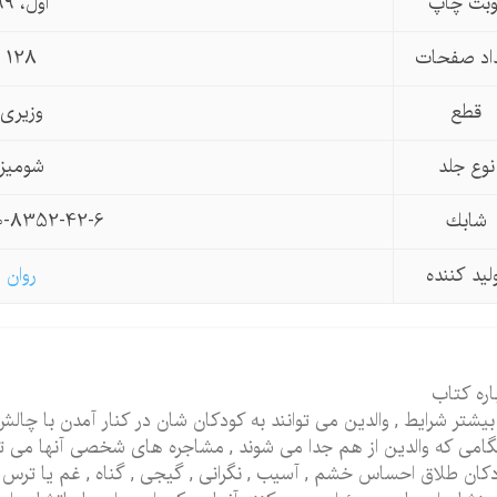
وبت چاپ
اول، 99
اد صفحات
128
قطع
وزیری
نوع جلد
شومیز
شابك
0-8352-42-6
لید كننده
روان
اره کتاب
بیشتر شرایط , والدین می توانند به کودکان شان در کنار آمدن با چال
امی که والدین از هم جدا می شوند , مشاجره های شخصی آنها می توا
کان طلاق احساس خشم , آسیب , نگرانی , گیجی , گناه , غم یا ترس م