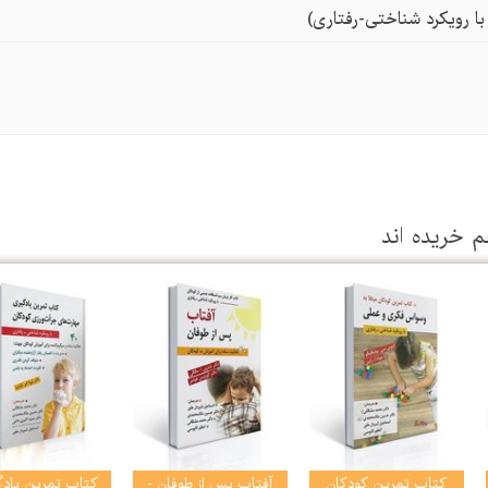
ا رویکرد شناختی-رفتاری)
م خریده اند
كتاب تمرین كودكان
آفتاب پس از طوفان -
کتاب تمرین یاد