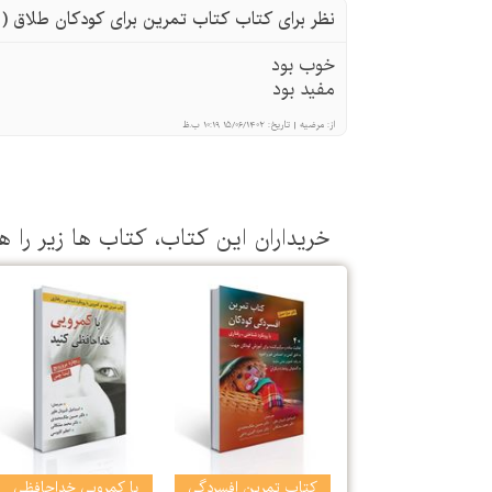
نظر برای کتاب کتاب تمرین برای کودکان طلاق ( ب
خوب بود
مفید بود
از:
مرضیه
|
تاریخ:
15/06/1402 10:19 ب.ظ
خریداران این كتاب، كتاب ها زیر را ه
كتاب تمرین افسردگی
با كمرویی خداحافظی