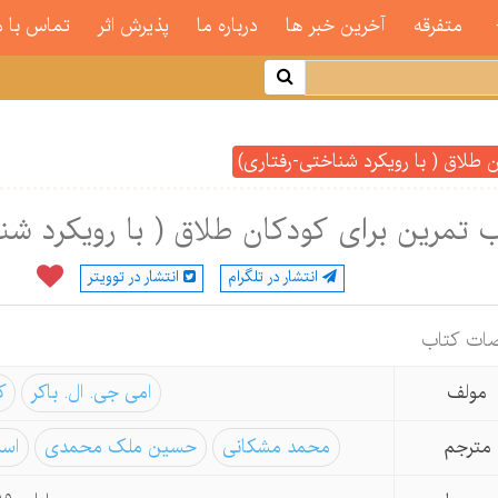
متفرقه
آخرین خبر ها
درباره ما
پذیرش اثر
تماس با م
 طلاق ( با رویکرد شناختی-رفتاری)
 تمرین برای کودکان طلاق ( با رویکرد شن
انتشار در تلگرام
انتشار در توویتر
ات كتاب
مولف
امی جی. ال. باکر
ک
مترجم
محمد مشکانی
حسین ملک محمدی
اسم