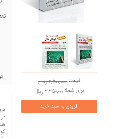
ن
تعد
تو
قیمت:
2,500,000 ريال
برای شما:
2,250,000 ريال
درب
در 
هنگ
کود