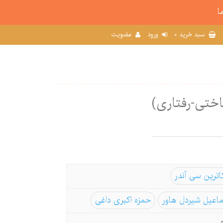
ا
0
سبد خرید
ورود
عضویت
اختی-رفتاری)
اترین سی آندر
اعیل شیردل هاور
حمزه اکبری داغی