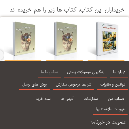
یداران این كتاب، كتاب ها زیر را هم خریده اند
روان شناسی رشد 1 و
زمینه روان شناسی
زمینه روان شناسی
 ( گنجی - ساوالان)
سانتراک جلد اول
سانتراک جلد دوم
رفتار
اره ما
رهگیری مرسولات پستی
تماس با ما
ترجمه مهرداد
ترجمه مهرداد
رو
فیروزبخت
فیروزبخت
نین و مقررات
شرایط مرجوعی سفارش
روش های ارسال
اب من
سفارشات
آدرس ها
سبد خرید
رست علاقمندیها
یت در خبرنامه