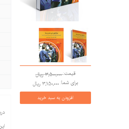
قیمت:
3,500,000 ريال
برای شما:
3,150,000 ريال
درب
این