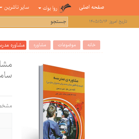
صفحه اصلی
سایر ناشرین
روا بوك
تاریخ امروز: 1405/5/16
مشاوره مدرس
خانه
موضوعات
مشاوره
مشاو
سام
مشخص