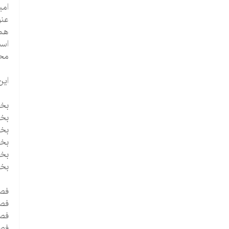
امی
عنو
محی
این کت
بخ
بخش
بخش
بخ
بخش
بخش
فص
فصل 1 - گوش دادن به
فصل 2 - یک الگوی ممتا
فصل 3 - گوش دادن به