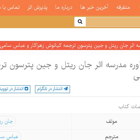
متفرقه
آخرین خبر ها
درباره ما
پذیرش اثر
تماس با م
ه اثر جان ریتل و جین پترسون ترجمه کیانوش زهراکار و عباس سامی
ره مدرسه اثر جان ریتل و جین پترسون تر
ی
انتشار در تلگرام
انتشار در توویت
ات كتاب
مولف
جان ری
مترجم
عباس سا