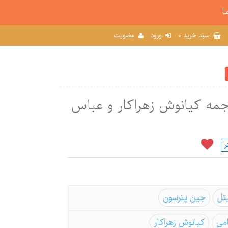
ا
0
سبد خرید
ورود
عضویت
جمه کیانوش زهراکار و عباس
ر
تل
جین پترسون
می
کیانوش زهراکار