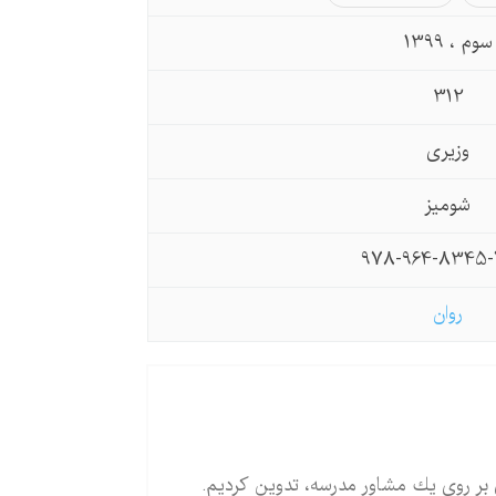
سوم ، 1399
312
وزیری
شومیز
978-964-8345-
روان
بر روی یك مشاور مدرسه، تدوین كردیم.