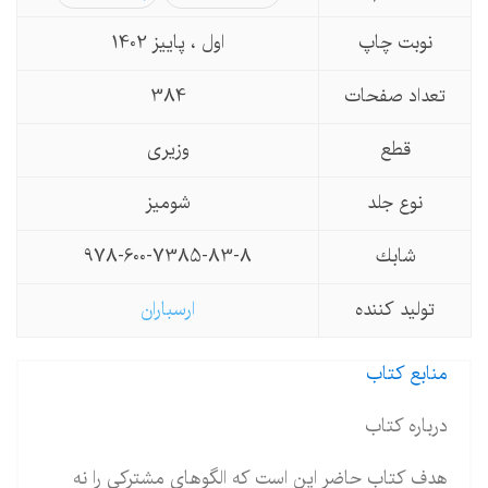
نوبت چاپ
اول ، پاییز 1402
تعداد صفحات
384
قطع
وزیری
نوع جلد
شومیز
شابك
978-600-7385-83-8
تولید كننده
ارسباران
منابع کتاب
درباره کتاب
هدف کتاب حاضر این است که الگوهای مشترکی را نه