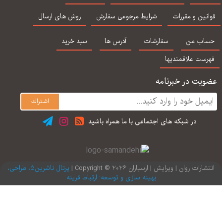
رای مدیریت مشکلات
ساعتچی
میلتن برگر ترجمه
و بحران های روابط
یحیی سیدمحمدی
نین و مقررات
شرایط مرجوعی سفارش
روش های ارسال
زناشویی)
اب من
سفارشات
آدرس ها
سبد خرید
رست علاقمندیها
یت در خبرنامه
در شبكه های اجتماعی با ما همراه باشید
ارات روان | ویرایش | ارسباران 2026 © Copyright |
پرتال ناشرین5، طراحی،
بهینه سازی و توسعه: ارتباط قرینه