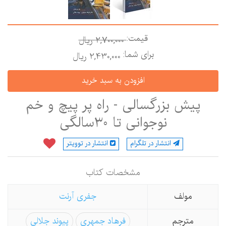
قیمت:
2,700,000 ريال
برای شما:
2,430,000 ريال
پیش بزرگسالی - راه پر پیچ و خم
نوجوانی تا 30سالگی
انتشار در تلگرام
انتشار در توویتر
مشخصات كتاب
مولف
جفری آرنت
مترجم
فرهاد جمهری
پیوند جلالی