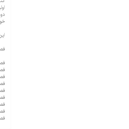
کتا
اول
دوم
خوا
این ک
فص
فصل 1 - کود
فصل 2 - عوامل خطر 
فصل 3 - خانواد
فصل 4 - عقب
فصل 5 - 
فصل 6 - نابینا
فصل 7 - ناشنوا
فصل 8 - اختل
فصل 9 - آشفت