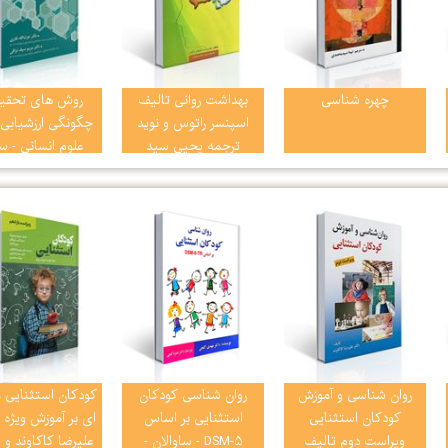
چهره شناسی
بهداشت روانی تالیف
روش های تحقیق
اسپنسر راتوس و نوید
چگونگی ارزشیابی 
ترجمه یحیی سید
علوم انسانی - 
محمدی
نراقی
روان شناسی و آموزش
روان شناسی کودکان
کودکان استثنایی 
کودکان استثنایی
استثنایی بر اساس
ای بر آموزش ویژه 
ویراست دوم تالیف
DSM-5 - ساوالان -
علیرضا کاکاوند و