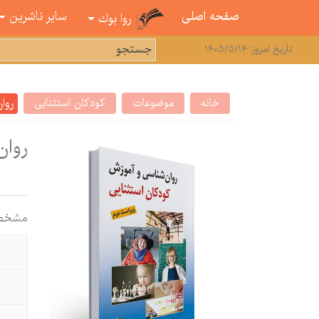
صفحه اصلی
سایر ناشرین
روا بوك
تاریخ امروز: 1405/5/14
روا
خانه
موضوعات
كودكان استثنایی
روان
مشخص