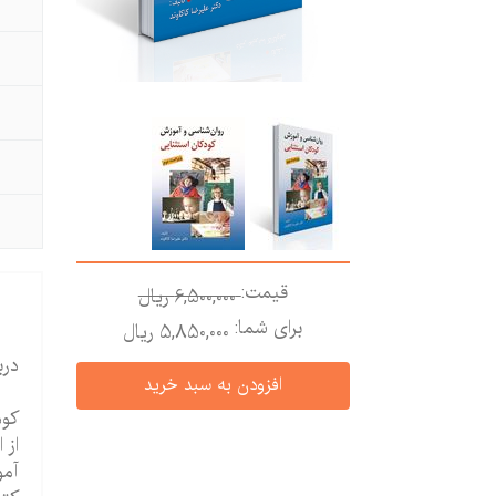
قیمت:
6,500,000 ريال
برای شما:
5,850,000 ريال
درب
کود
از 
آمو