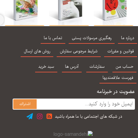
ودكان بیش فعال و
با كمرویی خداحافظی
روان شناسی سالمندی
حضو
كم توجه - ۵۰ فعالیت
كنید - كتاب تمرین
ذهن 
اره ما
رهگیری مرسولات پستی
تماس با ما
و بازی
غلبه بر كمرویی با
هیج
رویكرد شناختی
نین و مقررات
شرایط مرجوعی سفارش
روش های ارسال
رفتاری -
اب من
سفارشات
آدرس ها
سبد خرید
رست علاقمندیها
یت در خبرنامه
در شبكه های اجتماعی با ما همراه باشید