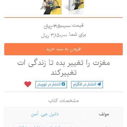
قیمت:
3,500,000 ريال
برای شما:
3,150,000 ريال
مغزت را تغییر بده تا زندگی ات
تغییركند
انتشار در تلگرام
انتشار در توویتر
مشخصات كتاب
مولف
دانیل جی. آمن