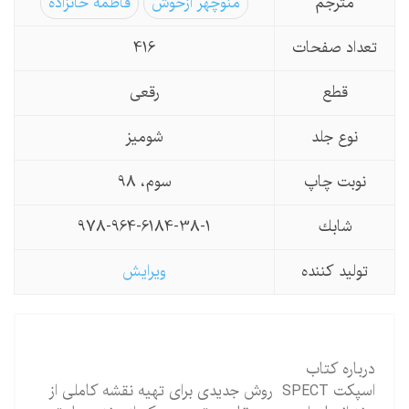
مترجم
منوچهر ازخوش
فاطمه خانزاده
تعداد صفحات
416
قطع
رقعی
نوع جلد
شومیز
نوبت چاپ
سوم، 98
شابك
978-964-6184-38-1
تولید كننده
ویرایش
درباره کتاب
اسپکت SPECT روش جدیدی برای تهیه نقشه کاملی از