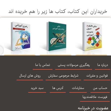
یداران این كتاب، كتاب ها زیر را هم خریده اند
مبانی نظری و اصول
مبانی برنامه ریزی
رهبری آموزشی
جام
مدیریت آموزشی
آموزشی - فیوضات
و پ
اره ما
رهگیری مرسولات پستی
تماس با ما
الیف دکتر علی علاقه
بند
نین و مقررات
شرایط مرجوعی سفارش
روش های ارسال
اب من
سفارشات
آدرس ها
سبد خرید
رست علاقمندیها
یت در خبرنامه