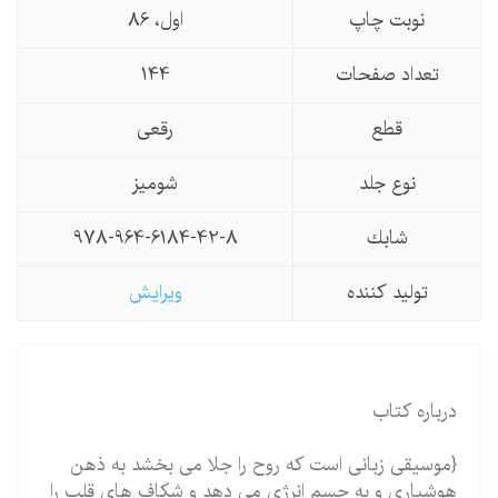
نوبت چاپ
اول، 86
تعداد صفحات
144
قطع
رقعی
نوع جلد
شومیز
شابك
978-964-6184-42-8
تولید كننده
ویرایش
درباره کتاب
{موسیقی زبانی است که روح را جلا می بخشد به ذهن
هوشیاری و به جسم انرژی می دهد و شکاف های قلب را