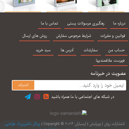
امتی از طریق ارتباط
چهره شناسی
صدای شفا بخش
غلبه
با موسیقی
موسیقی
اره ما
رهگیری مرسولات پستی
تماس با ما
نین و مقررات
شرایط مرجوعی سفارش
روش های ارسال
اب من
سفارشات
آدرس ها
سبد خرید
رست علاقمندیها
یت در خبرنامه
در شبكه های اجتماعی با ما همراه باشید
ارات روان | ویرایش | ارسباران 2026 © Copyright |
پرتال ناشرین5، طراحی،