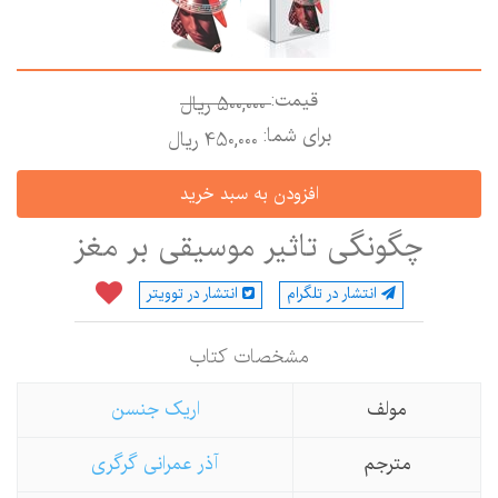
قیمت:
500,000 ريال
برای شما:
450,000 ريال
چگونگی تاثیر موسیقی بر مغز
انتشار در تلگرام
انتشار در توویتر
مشخصات كتاب
مولف
اریک جنسن
مترجم
آذر عمرانی گرگری