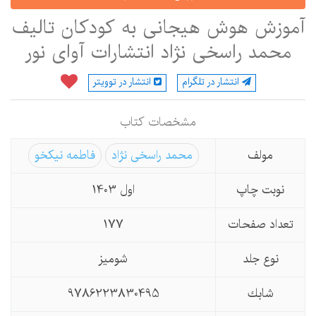
موزش هوش هیجانی به کودکان تالیف
محمد راسخی نژاد انتشارات آوای نور
انتشار در تلگرام
انتشار در توویتر
مشخصات كتاب
مولف
محمد راسخی نژاد
فاطمه نیکخو
نوبت چاپ
اول 1403
تعداد صفحات
177
نوع جلد
شومیز
شابك
9786223830495