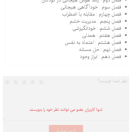
فصل دوم : رشد هوش هیجانی در کودکان
فصل سوم : خودآگاهی هیجانی
فصل چهارم : مقابله با اضطراب
فصل پنجم : مدیریت خشم
فصل ششم : خودانگیزشی
فصل هفتم : همدلی
فصل هشتم : اعتماد به نفس
فصل نهم : حل مسئله
فصل دهم : ابراز وجود
تنها كاربران عضو می توانند نظر خود را بنویسند