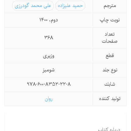
مترجم
حمید علیزاده
علی محمد گودرزی
نوبت چاپ
دوم، 1400
تعداد
368
صفحات
قطع
وزیری
نوع جلد
شومیز
شابك
978-600-8352-22-8
تولید كننده
روان
درباره کتاب