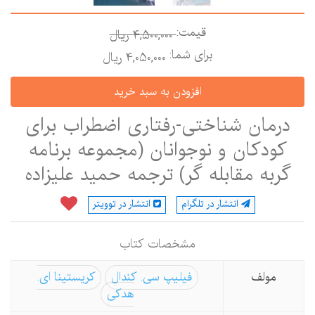
قیمت:
4,500,000 ريال
برای شما:
4,050,000 ريال
درمان شناختی-رفتاری اضطراب برای
کودکان و نوجوانان (مجموعه برنامه
گربه مقابله گر) ترجمه حمید علیزاده
انتشار در تلگرام
انتشار در توویتر
مشخصات كتاب
مولف
فیلیپ سی. کندال
کریستینا ای.
هدکی