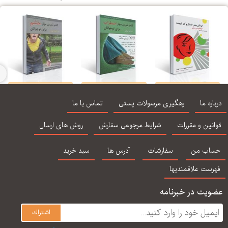
ودكان بیش فعال و
كتاب تمرین مهار
كتاب تمرین مهار
درما
كم توجه - ۵۰ فعالیت
اضطراب برای نوجوانان
خشم برای نوجوانان
تو
اره ما
رهگیری مرسولات پستی
تماس با ما
و بازی
نین و مقررات
شرایط مرجوعی سفارش
روش های ارسال
اب من
سفارشات
آدرس ها
سبد خرید
رست علاقمندیها
یت در خبرنامه