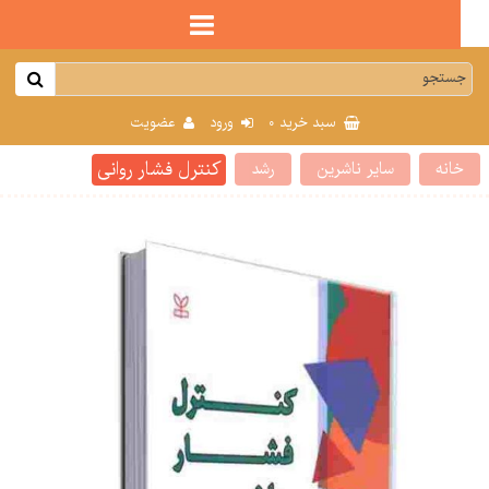
0
سبد خرید
ورود
عضویت
کنترل فشار روانی
انه
سایر ناشرین
رشد