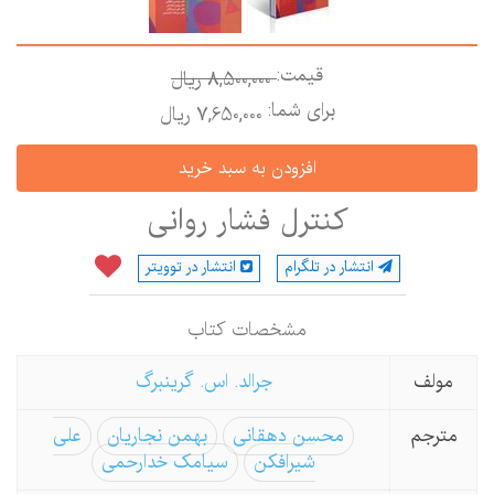
قیمت:
8,500,000 ريال
برای شما:
7,650,000 ريال
کنترل فشار روانی
انتشار در تلگرام
انتشار در توویتر
مشخصات كتاب
مولف
جرالد. اس. گرینبرگ
مترجم
محسن دهقانی
بهمن نجاریان
علی
شیرافکن
سیامک خدارحمی