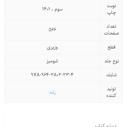
نوبت
سوم ، 1401
چاپ
تعداد
566
صفحات
قطع
وزیری
نوع جلد
شومیز
شابك
978-964-2802-23-4
تولید
رشد
كننده
درباره کتاب