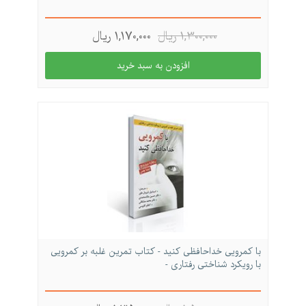
1,300,000 ريال
1,170,000 ريال
با كمرویی خداحافظی كنید - كتاب تمرین غلبه بر كمرویی
با رویكرد شناختی رفتاری -